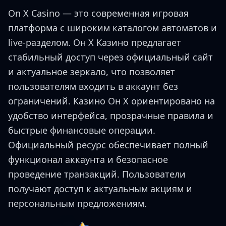
On X Casino — это современная игровая
платформа с широким каталогом автоматов и
live-разделом. Он Х Казино предлагает
стабильный доступ через официальный сайт
и актуальное зеркало, что позволяет
пользователям входить в аккаунт без
ограничений. Казино Он Х ориентировано на
удобство интерфейса, прозрачные правила и
быстрые финансовые операции.
Официальный ресурс обеспечивает полный
функционал аккаунта и безопасное
проведение транзакций. Пользователи
получают доступ к актуальным акциям и
персональным предложениям.