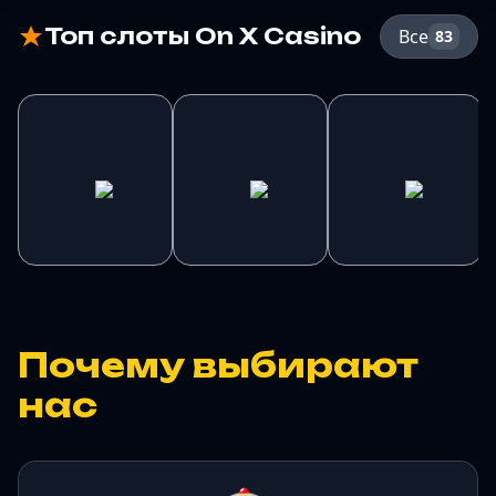
Топ слоты On X Casino
Все
83
Почему выбирают
нас