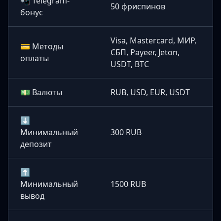
📲 Telegram-
50 фриспинов
бонус
Visa, Mastercard, МИР,
💳 Методы
СБП, Payeer, Jeton,
оплаты
USDT, BTC
💵 Валюты
RUB, USD, EUR, USDT
⬇
Минимальный
300 RUB
депозит
⬆
Минимальный
1500 RUB
вывод