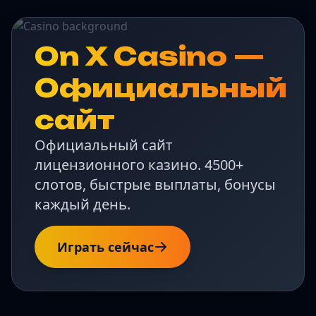
On X Casino —
Официальный
сайт
Официальный сайт
лицензионного казино. 4500+
слотов, быстрые выплаты, бонусы
каждый день.
Играть сейчас