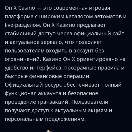
On X Casino — это современная игровая
платформа с широким каталогом автоматов и
live-разделом. Он Х Казино предлагает
стабильный доступ через официальный сайт
и актуальное зеркало, что позволяет
пользователям входить в аккаунт без
ограничений. Казино Он Х ориентировано на
удобство интерфейса, прозрачные правила и
быстрые финансовые операции.
Официальный ресурс обеспечивает полный
функционал аккаунта и безопасное
проведение транзакций. Пользователи
получают доступ к актуальным акциям и
персональным предложениям.