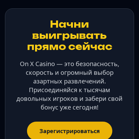
Начни
выигрывать
прямо сейчас
On X Casino — это безопасность,
скорость и огромный выбор
азартных развлечений.
Присоединяйся к тысячам
довольных игроков и забери свой
бонус уже сегодня!
Зарегистрироваться