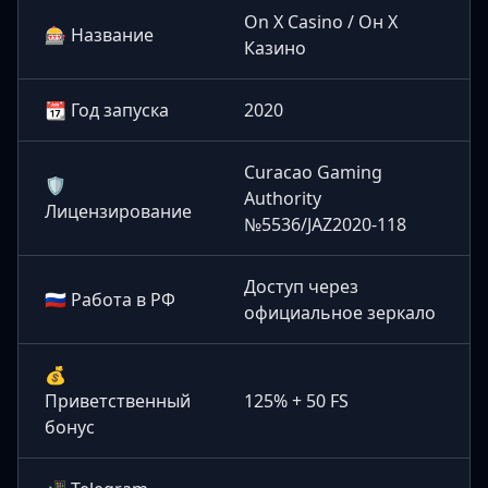
On X Casino / Он Х
🎰 Название
Казино
📆 Год запуска
2020
Curacao Gaming
🛡
Authority
Лицензирование
№5536/JAZ2020-118
Доступ через
🇷🇺 Работа в РФ
официальное зеркало
💰
Приветственный
125% + 50 FS
бонус