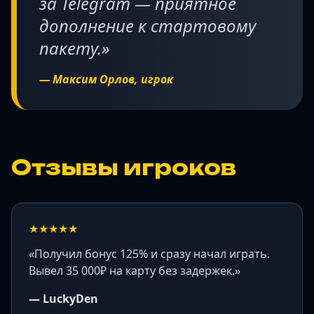
за Telegram — приятное
дополнение к стартовому
пакету.»
— Максим Орлов, игрок
Отзывы игроков
★★★★★
«Получил бонус 125% и сразу начал играть.
Вывел 35 000₽ на карту без задержек.»
— LuckyDen