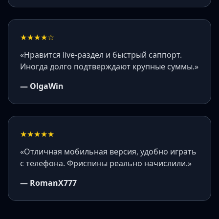
★★★★☆
«Нравится live-раздел и быстрый саппорт.
Иногда долго подтверждают крупные суммы.»
— OlgaWin
★★★★★
«Отличная мобильная версия, удобно играть
с телефона. Фриспины реально начислили.»
— RomanX777