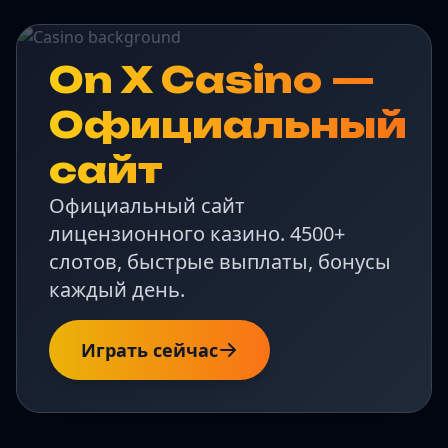
On X Casino —
Официальный
сайт
Официальный сайт
лицензионного казино. 4500+
слотов, быстрые выплаты, бонусы
каждый день.
Играть сейчас