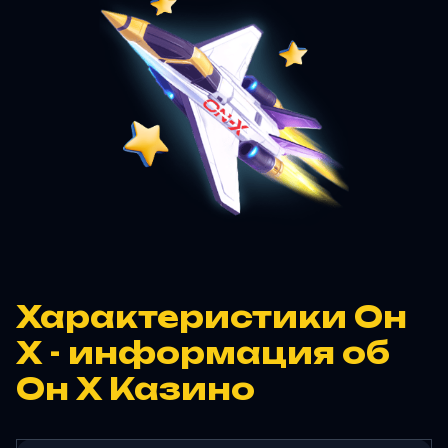
Характеристики Он
Х - информация об
Он Х Казино