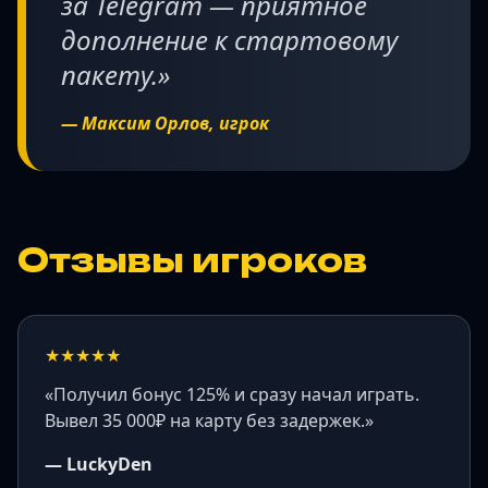
за Telegram — приятное
дополнение к стартовому
пакету.»
— Максим Орлов, игрок
Отзывы игроков
★★★★★
«Получил бонус 125% и сразу начал играть.
Вывел 35 000₽ на карту без задержек.»
— LuckyDen