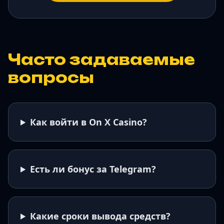
Часто задаваемые
вопросы
Как войти в On X Casino?
Есть ли бонус за Telegram?
Какие сроки вывода средств?