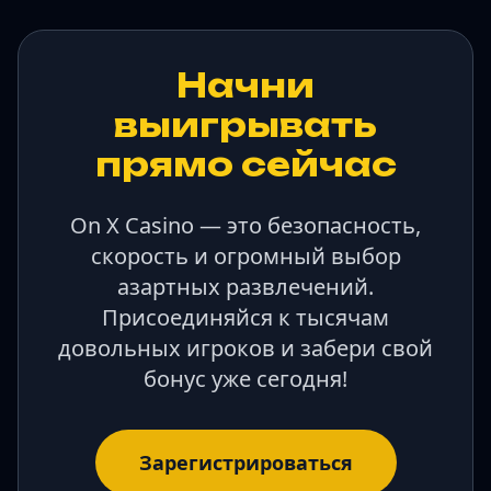
Начни
выигрывать
прямо сейчас
On X Casino — это безопасность,
скорость и огромный выбор
азартных развлечений.
Присоединяйся к тысячам
довольных игроков и забери свой
бонус уже сегодня!
Зарегистрироваться