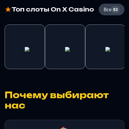
Топ слоты On X Casino
Все
83
Почему выбирают
нас