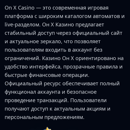
On X Casino — это современная игровая
платформа с широким каталогом автоматов и
live-разделом. Он Х Казино предлагает
стабильный доступ через официальный сайт
и актуальное зеркало, что позволяет
пользователям входить в аккаунт без
ограничений. Казино Он Х ориентировано на
удобство интерфейса, прозрачные правила и
быстрые финансовые операции.
Официальный ресурс обеспечивает полный
функционал аккаунта и безопасное
проведение транзакций. Пользователи
получают доступ к актуальным акциям и
персональным предложениям.