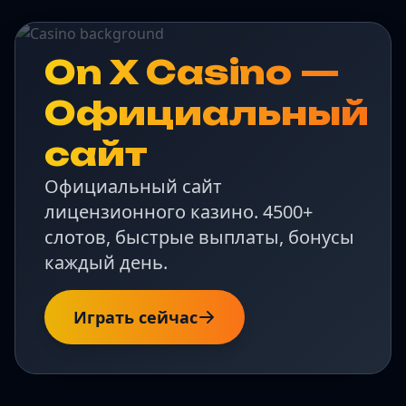
On X Casino —
Официальный
сайт
Официальный сайт
лицензионного казино. 4500+
слотов, быстрые выплаты, бонусы
каждый день.
Играть сейчас