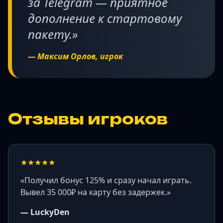
за Telegram — приятное
дополнение к стартовому
пакету.»
— Максим Орлов, игрок
Отзывы игроков
★★★★★
«Получил бонус 125% и сразу начал играть.
Вывел 35 000₽ на карту без задержек.»
— LuckyDen