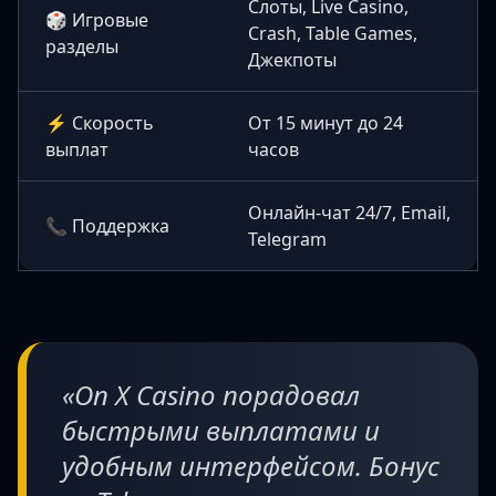
Слоты, Live Casino,
🎲 Игровые
Crash, Table Games,
разделы
Джекпоты
⚡ Скорость
От 15 минут до 24
выплат
часов
Онлайн-чат 24/7, Email,
📞 Поддержка
Telegram
«On X Casino порадовал
быстрыми выплатами и
удобным интерфейсом. Бонус