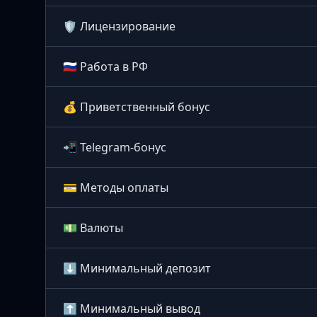
🛡 Лицензирование
🇷🇺 Работа в РФ
💰 Приветственный бонус
📲 Telegram-бонус
💳 Методы оплаты
💵 Валюты
⬇ Минимальный депозит
⬆ Минимальный вывод