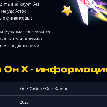
дить в аккаунт без
 на удобство
рые финансовые
й функционал аккаунта
льзователи получают
ным предложениям.
 Он Х - информация
On X Casino / Он Х Казино
2020