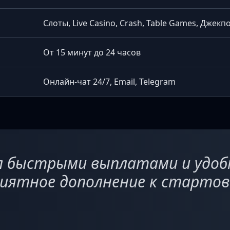
Слоты, Live Casino, Crash, Table Games, Джекп
От 15 минут до 24 часов
Онлайн-чат 24/7, Email, Telegram
ал быстрыми выплатами и удо
приятное дополнение к стартов