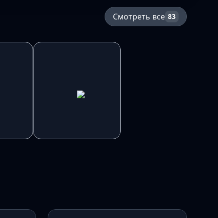
Смотреть все
83