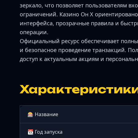
зеркало, что позволяет пользователям вхо
ограничений. Казино Он Х ориентировано
интерфейса, прозрачные правила и быст
операции.
Официальный ресурс обеспечивает полны
и безопасное проведение транзакций. По
доступ к актуальным акциям и персональ
Характеристики
🎰 Название
📆 Год запуска