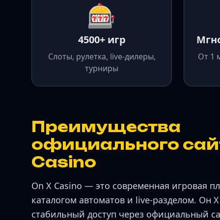
🎰
4500+ игр
Мгн
Слоты, рулетка, live-дилеры,
От 1 
турниры
Преимущества
официального сайт
Casino
On X Casino — это современная игровая 
каталогом автоматов и live-разделом. Он 
стабильный доступ через официальный са