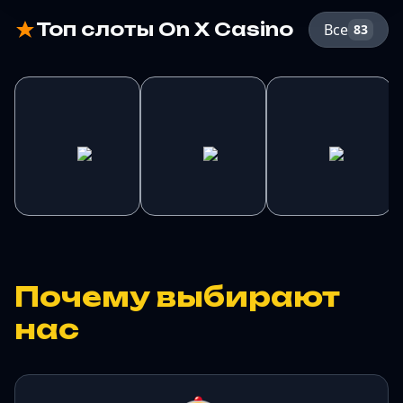
Топ слоты On X Casino
Все
83
Почему выбирают
нас