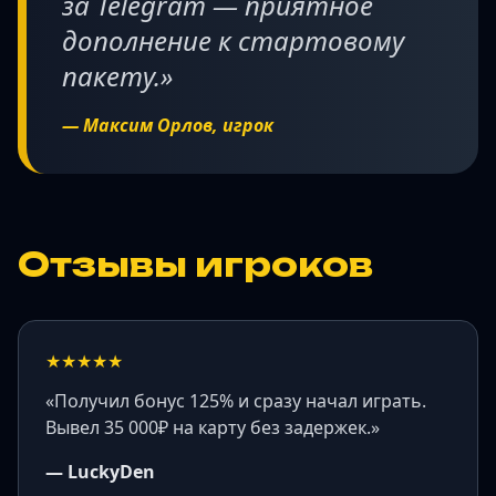
за Telegram — приятное
дополнение к стартовому
пакету.»
— Максим Орлов, игрок
Отзывы игроков
★★★★★
«Получил бонус 125% и сразу начал играть.
Вывел 35 000₽ на карту без задержек.»
— LuckyDen