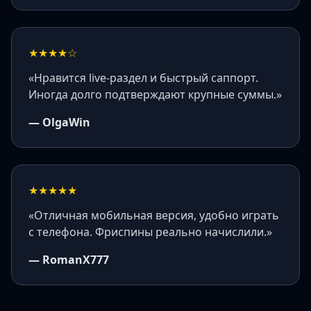
★★★★☆
«Нравится live-раздел и быстрый саппорт.
Иногда долго подтверждают крупные суммы.»
— OlgaWin
★★★★★
«Отличная мобильная версия, удобно играть
с телефона. Фриспины реально начислили.»
— RomanX777