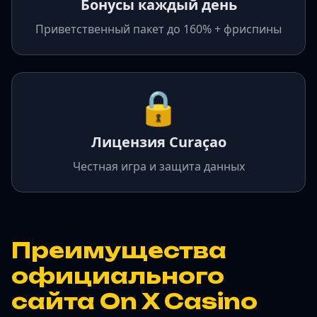
Бонусы каждый день
Приветственный пакет до 160% + фриспины
🔒
Лицензия Curaçao
Честная игра и защита данных
Преимущества
официального
сайта On X Casino