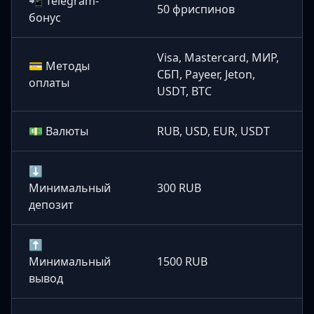
📲 Telegram-
50 фриспинов
бонус
Visa, Mastercard, МИР,
💳 Методы
СБП, Payeer, Jeton,
оплаты
USDT, BTC
💵 Валюты
RUB, USD, EUR, USDT
⬇
Минимальный
300 RUB
депозит
⬆
Минимальный
1500 RUB
вывод