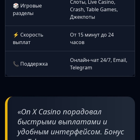
Слоты, Live Casino,
🎲 Игровые
Crash, Table Games,
разделы
Джекпоты
⚡ Скорость
От 15 минут до 24
выплат
часов
Онлайн-чат 24/7, Email,
📞 Поддержка
Telegram
«On X Casino порадовал
быстрыми выплатами и
удобным интерфейсом. Бонус