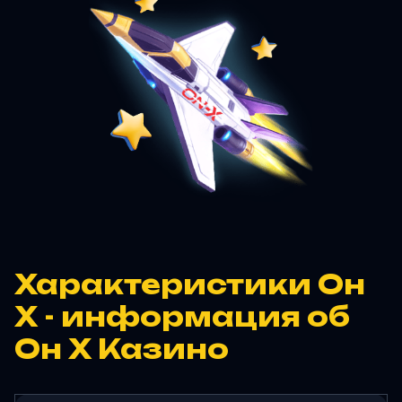
Характеристики Он
Х - информация об
Он Х Казино