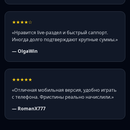
★★★★☆
«Нравится live-раздел и быстрый саппорт.
Иногда долго подтверждают крупные суммы.»
— OlgaWin
★★★★★
«Отличная мобильная версия, удобно играть
с телефона. Фриспины реально начислили.»
— RomanX777