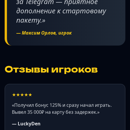
за Telegram — приятное
дополнение к стартовому
пакету.»
— Максим Орлов, игрок
Отзывы игроков
★★★★★
«Получил бонус 125% и сразу начал играть.
Вывел 35 000₽ на карту без задержек.»
— LuckyDen