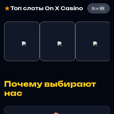
Топ слоты On X Casino
Все
83
Почему выбирают
нас