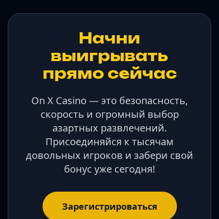
Начни
выигрывать
прямо сейчас
On X Casino — это безопасность,
скорость и огромный выбор
азартных развлечений.
Присоединяйся к тысячам
довольных игроков и забери свой
бонус уже сегодня!
Зарегистрироваться