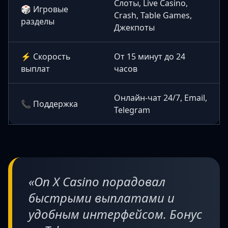
Слоты, Live Casino,
🎲 Игровые
Crash, Table Games,
разделы
Джекпоты
⚡ Скорость
От 15 минут до 24
выплат
часов
Онлайн-чат 24/7, Email,
📞 Поддержка
Telegram
«On X Casino порадовал
быстрыми выплатами и
удобным интерфейсом. Бонус