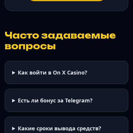
Часто задаваемые
вопросы
Как войти в On X Casino?
Есть ли бонус за Telegram?
Какие сроки вывода средств?