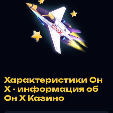
Характеристики Он
Х - информация об
Он Х Казино