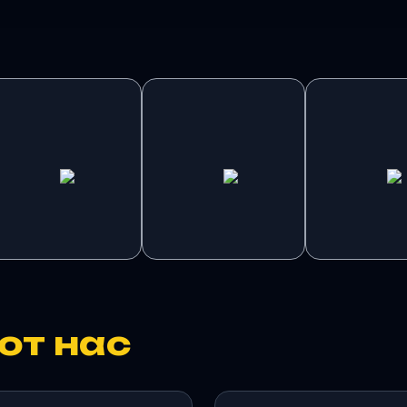
ют нас