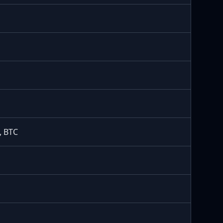
, BTC