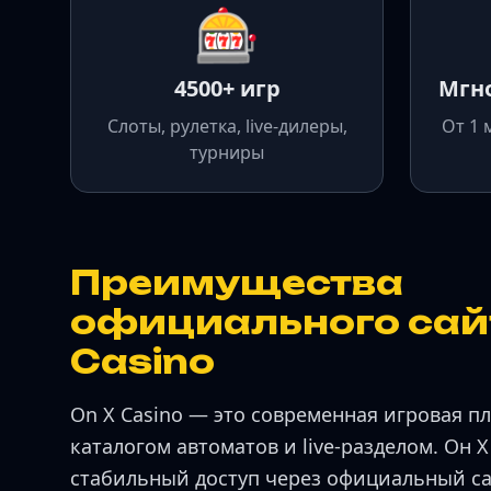
🎰
4500+ игр
Мгн
Слоты, рулетка, live-дилеры,
От 1 
турниры
Преимущества
официального сайт
Casino
On X Casino — это современная игровая 
каталогом автоматов и live-разделом. Он 
стабильный доступ через официальный са