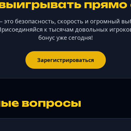
выигрывать прямо
— это безопасность, скорость и огромный в
Присоединяйся к тысячам довольных игроков
бонус уже сегодня!
Зарегистрироваться
мые вопросы