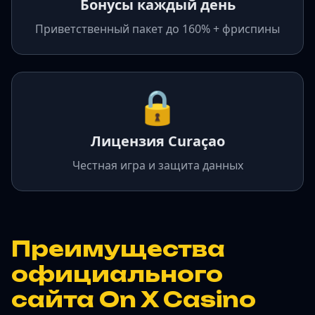
Бонусы каждый день
Приветственный пакет до 160% + фриспины
🔒
Лицензия Curaçao
Честная игра и защита данных
Преимущества
официального
сайта On X Casino