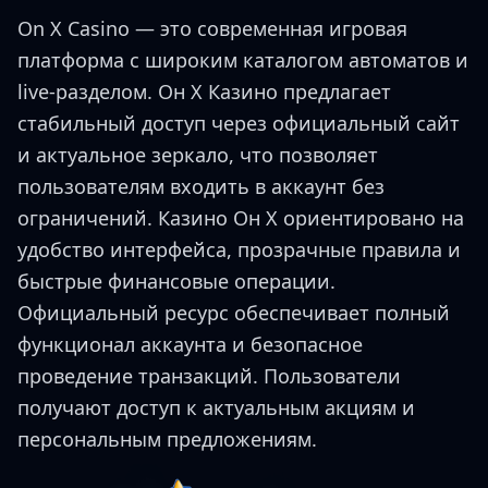
On X Casino — это современная игровая
платформа с широким каталогом автоматов и
live-разделом. Он Х Казино предлагает
стабильный доступ через официальный сайт
и актуальное зеркало, что позволяет
пользователям входить в аккаунт без
ограничений. Казино Он Х ориентировано на
удобство интерфейса, прозрачные правила и
быстрые финансовые операции.
Официальный ресурс обеспечивает полный
функционал аккаунта и безопасное
проведение транзакций. Пользователи
получают доступ к актуальным акциям и
персональным предложениям.