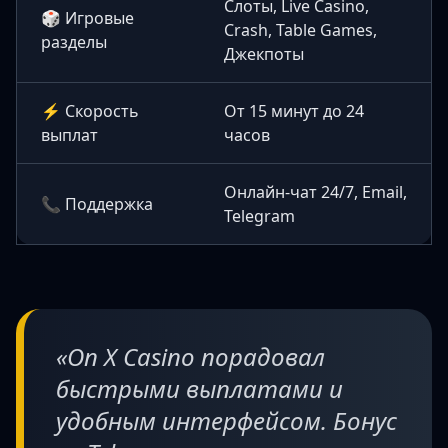
Слоты, Live Casino,
🎲 Игровые
Crash, Table Games,
разделы
Джекпоты
⚡ Скорость
От 15 минут до 24
выплат
часов
Онлайн-чат 24/7, Email,
📞 Поддержка
Telegram
«On X Casino порадовал
быстрыми выплатами и
удобным интерфейсом. Бонус