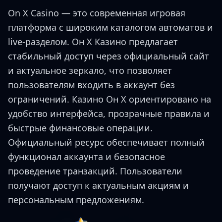
On X Casino — это современная игровая
платформа с широким каталогом автоматов и
live-разделом. Он Х Казино предлагает
стабильный доступ через официальный сайт
и актуальное зеркало, что позволяет
пользователям входить в аккаунт без
ограничений. Казино Он Х ориентировано на
удобство интерфейса, прозрачные правила и
быстрые финансовые операции.
Официальный ресурс обеспечивает полный
функционал аккаунта и безопасное
проведение транзакций. Пользователи
получают доступ к актуальным акциям и
персональным предложениям.