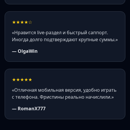
★★★★☆
«Нравится live-раздел и быстрый саппорт.
Иногда долго подтверждают крупные суммы.»
— OlgaWin
★★★★★
«Отличная мобильная версия, удобно играть
с телефона. Фриспины реально начислили.»
— RomanX777