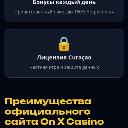
Бонусы каждый день
Приветственный пакет до 160% + фриспины
🔒
Лицензия Curaçao
Честная игра и защита данных
Преимущества
официального
сайта On X Casino