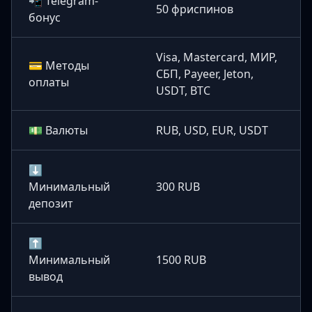
📲 Telegram-
50 фриспинов
бонус
Visa, Mastercard, МИР,
💳 Методы
СБП, Payeer, Jeton,
оплаты
USDT, BTC
💵 Валюты
RUB, USD, EUR, USDT
⬇
Минимальный
300 RUB
депозит
⬆
Минимальный
1500 RUB
вывод