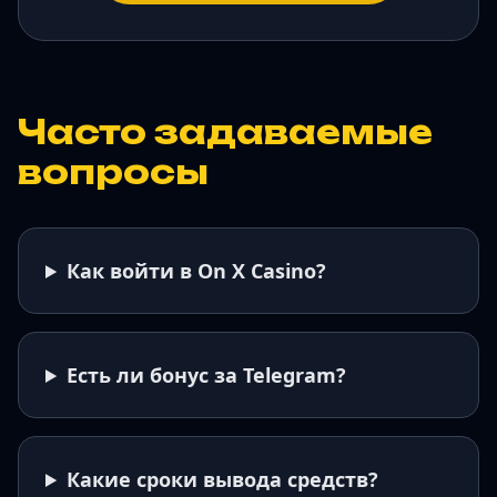
Часто задаваемые
вопросы
Как войти в On X Casino?
Есть ли бонус за Telegram?
Какие сроки вывода средств?