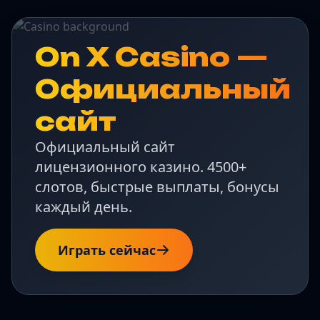
On X Casino —
Официальный
сайт
Официальный сайт
лицензионного казино. 4500+
слотов, быстрые выплаты, бонусы
каждый день.
Играть сейчас