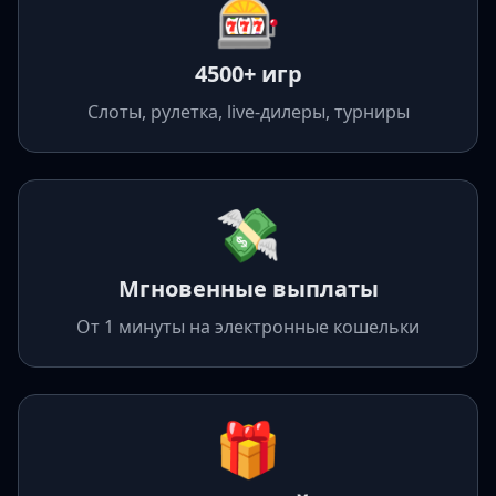
🎰
4500+ игр
Слоты, рулетка, live-дилеры, турниры
💸
Мгновенные выплаты
От 1 минуты на электронные кошельки
🎁