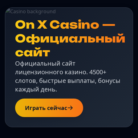
On X Casino —
Официальный
сайт
Официальный сайт
лицензионного казино. 4500+
слотов, быстрые выплаты, бонусы
каждый день.
Играть сейчас