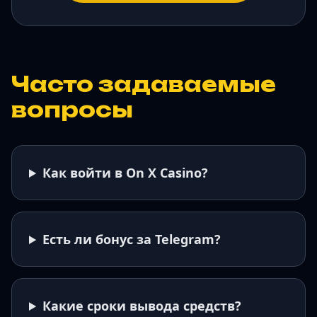
Часто задаваемые
вопросы
Как войти в On X Casino?
Есть ли бонус за Telegram?
Какие сроки вывода средств?