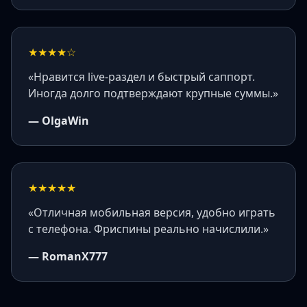
★★★★☆
«Нравится live-раздел и быстрый саппорт.
Иногда долго подтверждают крупные суммы.»
— OlgaWin
★★★★★
«Отличная мобильная версия, удобно играть
с телефона. Фриспины реально начислили.»
— RomanX777