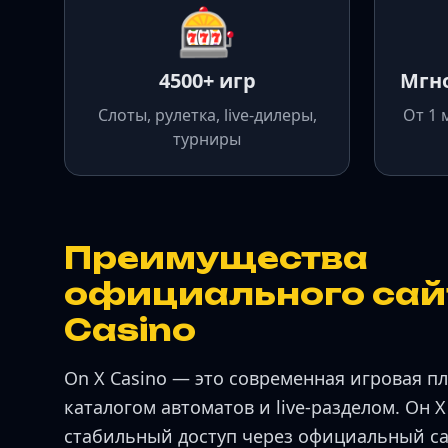
🎰
4500+ игр
Мгн
Слоты, рулетка, live-дилеры,
От 1 
турниры
Преимущества
официального сайт
Casino
On X Casino — это современная игровая 
каталогом автоматов и live-разделом. Он 
стабильный доступ через официальный са