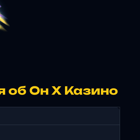
 об Он Х Казино