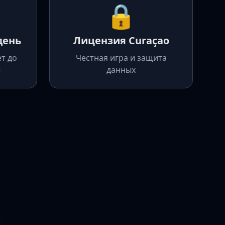
🔒
день
Лицензия Curaçao
т до
Честная игра и защита
ы
данных