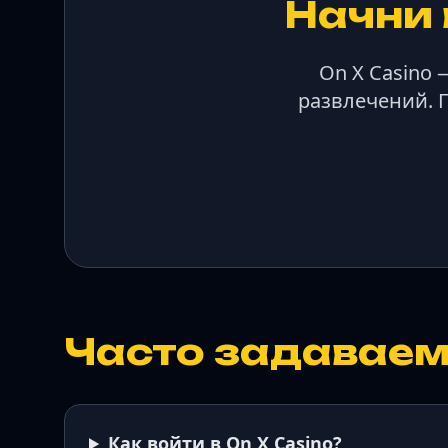
Начни 
On X Casino 
развлечений. 
Часто задавае
Как войти в On X Casino?