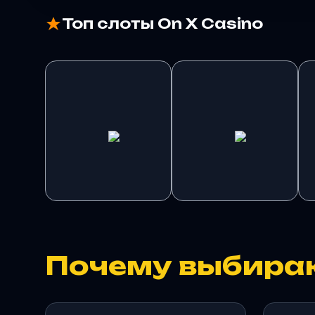
Топ слоты On X Casino
Почему выбира