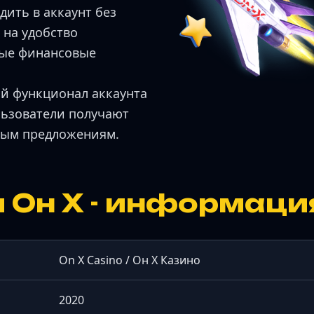
дить в аккаунт без
 на удобство
рые финансовые
й функционал аккаунта
льзователи получают
ным предложениям.
 Он Х - информация
On X Casino / Он Х Казино
2020