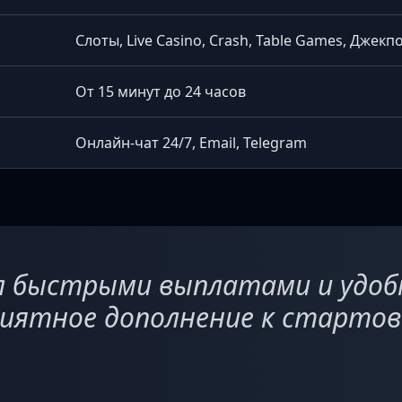
Слоты, Live Casino, Crash, Table Games, Джекп
От 15 минут до 24 часов
Онлайн-чат 24/7, Email, Telegram
ал быстрыми выплатами и удо
приятное дополнение к стартов