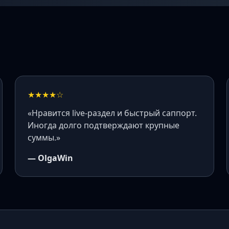
★★★★☆
«Нравится live-раздел и быстрый саппорт.
Иногда долго подтверждают крупные
суммы.»
— OlgaWin