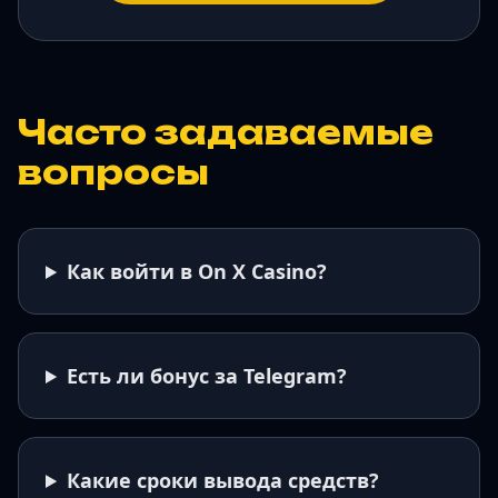
Часто задаваемые
вопросы
Как войти в On X Casino?
Есть ли бонус за Telegram?
Какие сроки вывода средств?