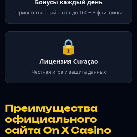
Бонусы каждый день
Приветственный пакет до 160% + фриспины
🔒
Лицензия Curaçao
Честная игра и защита данных
Преимущества
официального
сайта On X Casino