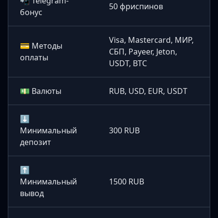
📲 Telegram-
50 фриспинов
бонус
Visa, Mastercard, МИР,
💳 Методы
СБП, Payeer, Jeton,
оплаты
USDT, BTC
💵 Валюты
RUB, USD, EUR, USDT
⬇
Минимальный
300 RUB
депозит
⬆
Минимальный
1500 RUB
вывод