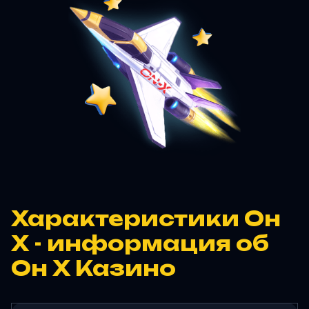
Характеристики Он
Х - информация об
Он Х Казино