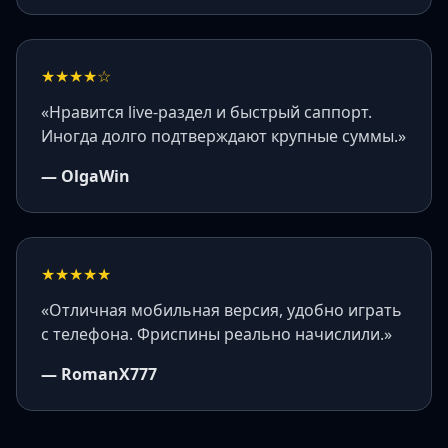
★★★★☆
«Нравится live-раздел и быстрый саппорт.
Иногда долго подтверждают крупные суммы.»
— OlgaWin
★★★★★
«Отличная мобильная версия, удобно играть
с телефона. Фриспины реально начислили.»
— RomanX777