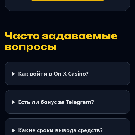
Часто задаваемые
вопросы
Как войти в On X Casino?
Есть ли бонус за Telegram?
Какие сроки вывода средств?