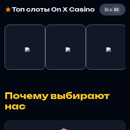
Топ слоты On X Casino
Все
83
Почему выбирают
нас