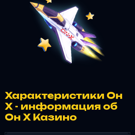
Характеристики Он
Х - информация об
Он Х Казино