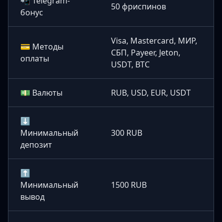
📲 Telegram-
50 фриспинов
бонус
Visa, Mastercard, МИР,
💳 Методы
СБП, Payeer, Jeton,
оплаты
USDT, BTC
💵 Валюты
RUB, USD, EUR, USDT
⬇
Минимальный
300 RUB
депозит
⬆
Минимальный
1500 RUB
вывод