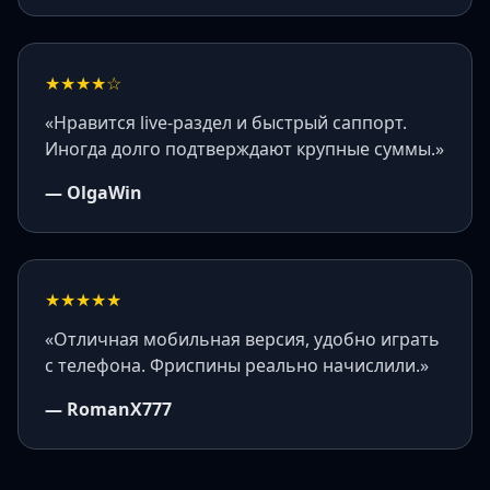
★★★★☆
«Нравится live-раздел и быстрый саппорт.
Иногда долго подтверждают крупные суммы.»
— OlgaWin
★★★★★
«Отличная мобильная версия, удобно играть
с телефона. Фриспины реально начислили.»
— RomanX777