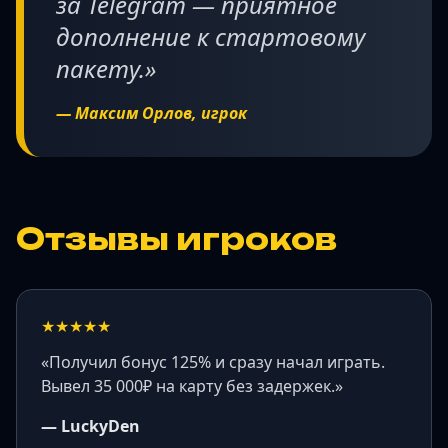
за Telegram — приятное
дополнение к стартовому
пакету.»
— Максим Орлов, игрок
Отзывы игроков
★★★★★
«Получил бонус 125% и сразу начал играть.
Вывел 35 000₽ на карту без задержек.»
— LuckyDen