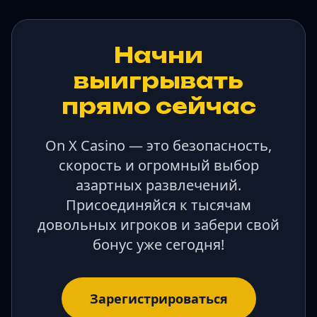
Начни
выигрывать
прямо сейчас
On X Casino — это безопасность,
скорость и огромный выбор
азартных развлечений.
Присоединяйся к тысячам
довольных игроков и забери свой
бонус уже сегодня!
Зарегистрироваться