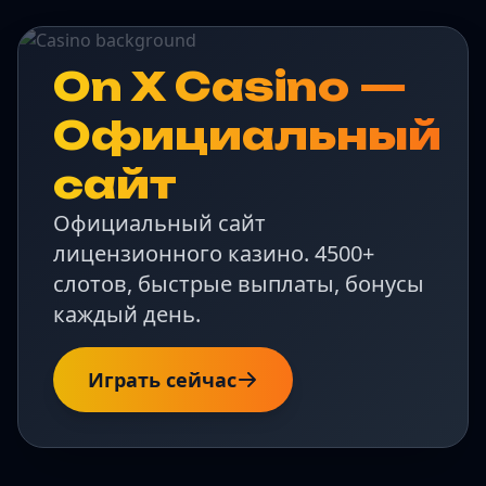
On X Casino —
Официальный
сайт
Официальный сайт
лицензионного казино. 4500+
слотов, быстрые выплаты, бонусы
каждый день.
Играть сейчас