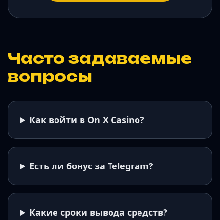
Часто задаваемые
вопросы
Как войти в On X Casino?
Есть ли бонус за Telegram?
Какие сроки вывода средств?