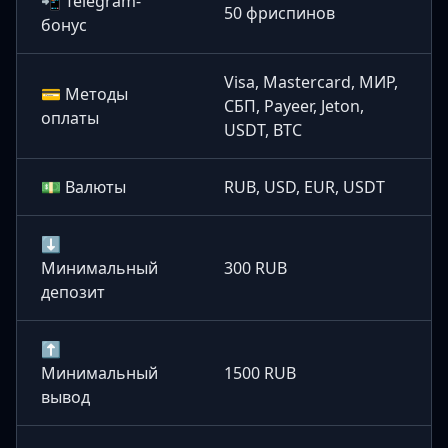
📲 Telegram-
50 фриспинов
бонус
Visa, Mastercard, МИР,
💳 Методы
СБП, Payeer, Jeton,
оплаты
USDT, BTC
💵 Валюты
RUB, USD, EUR, USDT
⬇
Минимальный
300 RUB
депозит
⬆
Минимальный
1500 RUB
вывод