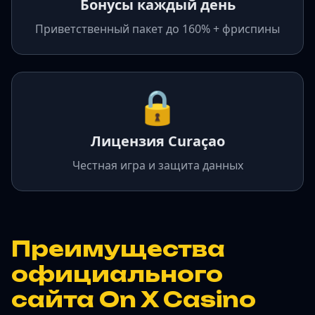
Бонусы каждый день
Приветственный пакет до 160% + фриспины
🔒
Лицензия Curaçao
Честная игра и защита данных
Преимущества
официального
сайта On X Casino